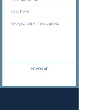
Envoyer