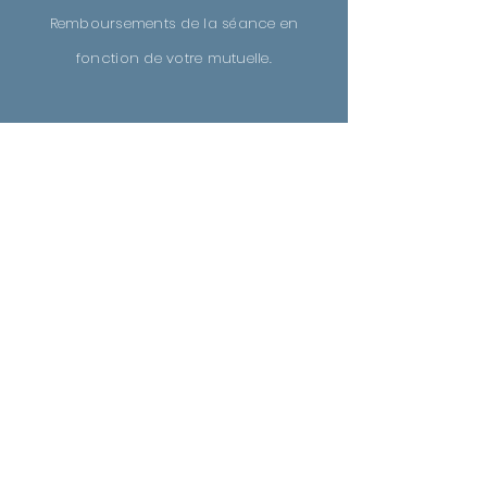
Remboursements de la séance en
fonction de
votre
mutuelle.
LE CABINET